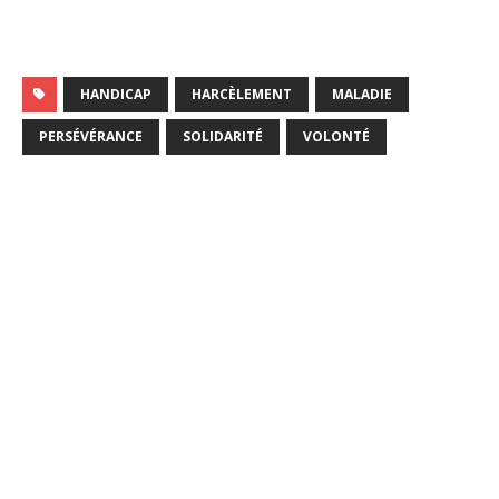
HANDICAP
HARCÈLEMENT
MALADIE
PERSÉVÉRANCE
SOLIDARITÉ
VOLONTÉ