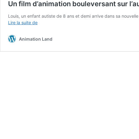
Un film d’animation bouleversant sur l’
Louis, un enfant autiste de 8 ans et demi arrive dans sa nouvell
Un
Lire la suite de
film
d’animation
Animation Land
bouleversant
sur
l’autisme