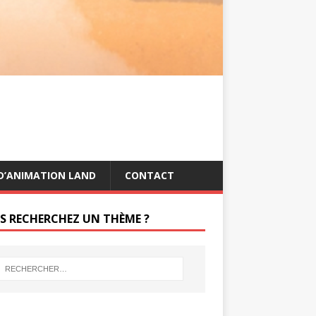
s
g
t
e
r
D’ANIMATION LAND
CONTACT
S RECHERCHEZ UN THÈME ?