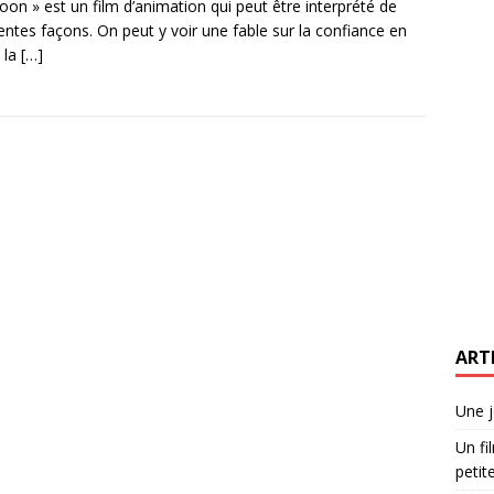
loon » est un film d’animation qui peut être interprété de
rentes façons. On peut y voir une fable sur la confiance en
t la
[…]
ART
Une j
Un fi
petite