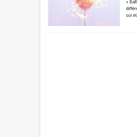
« Bal
diffé
soi e