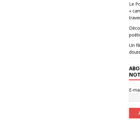
Le Po
« cam
trave
Décou
poéti
Un fi
dout
ABO
NOT
E-ma