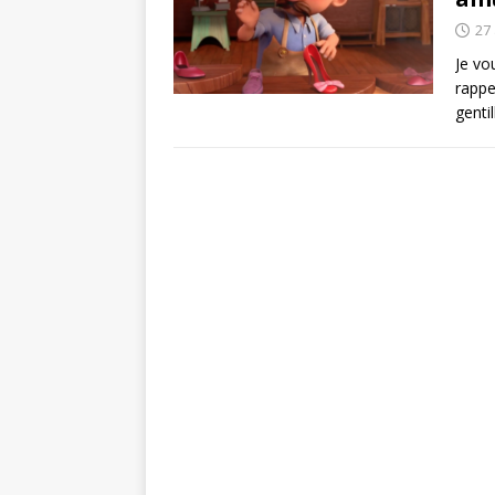
27
Je vo
rappe
genti