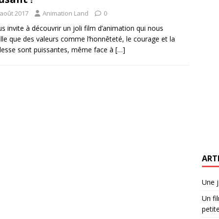
 août 2017
Animation Land
0
us invite à découvrir un joli film d’animation qui nous
lle que des valeurs comme l’honnêteté, le courage et la
llesse sont puissantes, même face à
[…]
ART
Une j
Un fi
petite