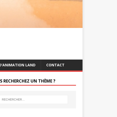
s
g
t
e
r
D’ANIMATION LAND
CONTACT
S RECHERCHEZ UN THÈME ?