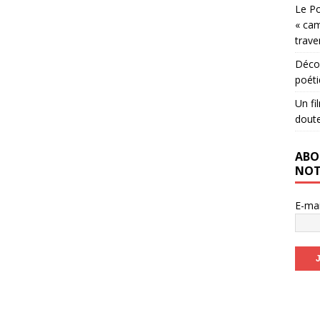
Le Po
« cam
trave
Décou
poéti
Un fi
dout
ABO
NOT
E-ma