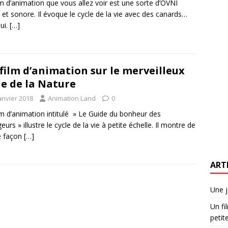
lm d’animation que vous allez voir est une sorte d’OVNI
l et sonore. Il évoque le cycle de la vie avec des canards…
oui.
[…]
film d’animation sur le merveilleux
le de la Nature
anvier 2018
Animation Land
0
lm d’animation intitulé » Le Guide du bonheur des
urs » illustre le cycle de la vie à petite échelle. Il montre de
e façon
[…]
ART
Une j
Un fi
petite