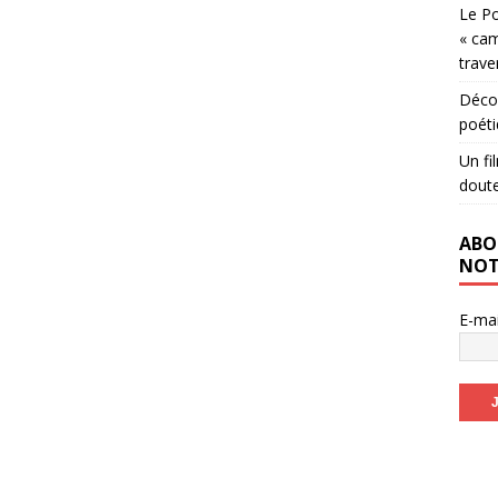
Le Po
« cam
trave
Décou
poéti
Un fi
dout
ABO
NOT
E-ma