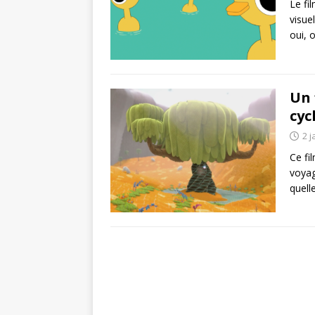
Le fi
visue
oui, 
Un 
cyc
2 j
Ce fi
voyage
quell