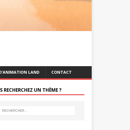
s
g
t
e
r
D’ANIMATION LAND
CONTACT
S RECHERCHEZ UN THÈME ?