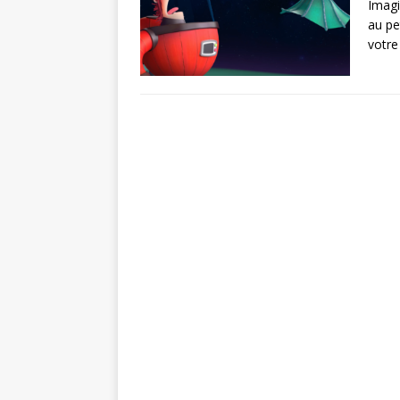
Imagi
au pe
votre