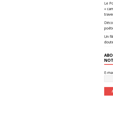
Le Po
« cam
trave
Décou
poéti
Un fi
dout
ABO
NOT
E-ma