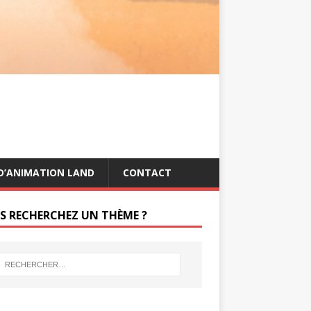
s
g
t
e
r
D’ANIMATION LAND
CONTACT
S RECHERCHEZ UN THÈME ?