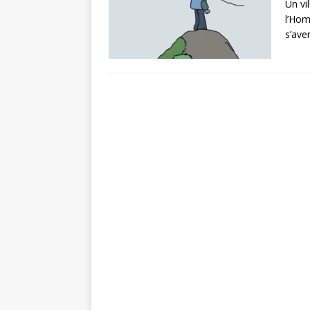
Un vi
l’Hom
s’ave