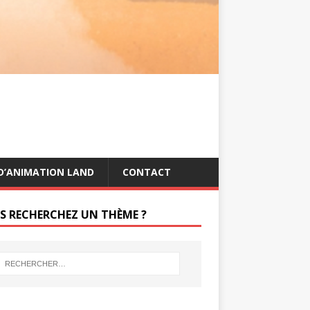
s
g
t
e
r
D’ANIMATION LAND
CONTACT
S RECHERCHEZ UN THÈME ?