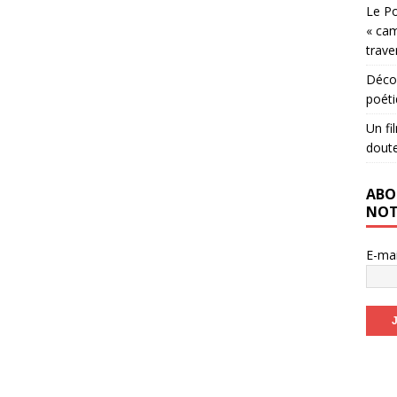
Le Po
« cam
trave
Décou
poéti
Un fi
dout
ABO
NOT
E-ma