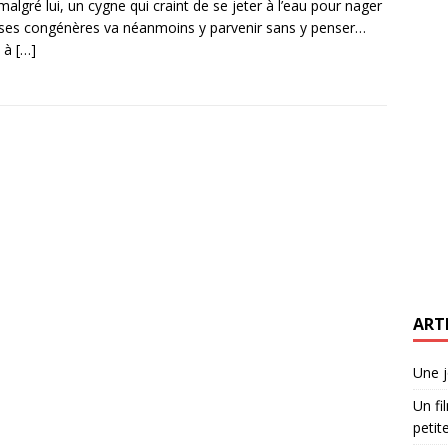
malgré lui, un cygne qui craint de se jeter à l’eau pour nager
ses congénères va néanmoins y parvenir sans y penser…
e à
[…]
ART
Une j
Un fi
petite