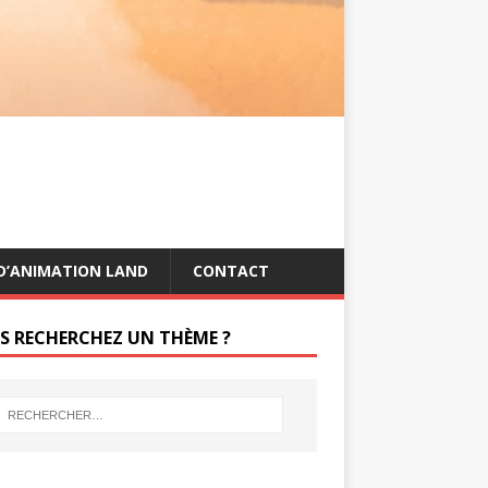
s
g
t
e
r
D’ANIMATION LAND
CONTACT
S RECHERCHEZ UN THÈME ?