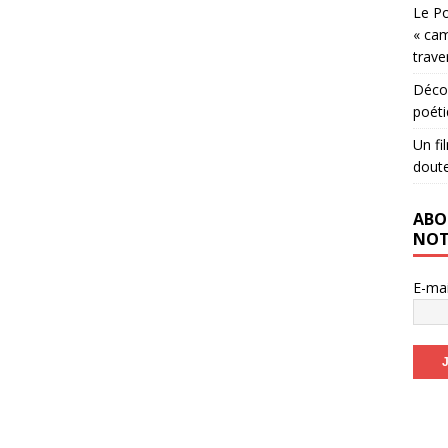
Le Po
« cam
trave
Décou
poéti
Un fi
dout
ABO
NOT
E-ma