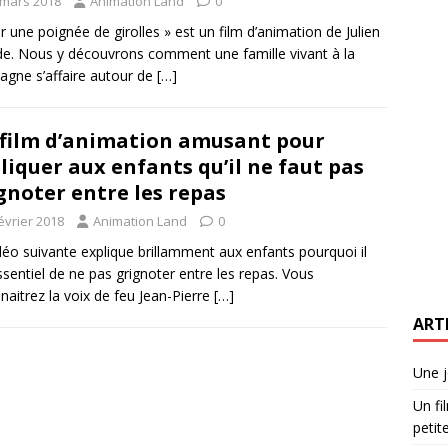
 mars 2018
Animation Land
0
r une poignée de girolles » est un film d’animation de Julien
e. Nous y découvrons comment une famille vivant à la
gne s’affaire autour de
[…]
film d’animation amusant pour
liquer aux enfants qu’il ne faut pas
gnoter entre les repas
évrier 2018
Animation Land
0
déo suivante explique brillamment aux enfants pourquoi il
ssentiel de ne pas grignoter entre les repas. Vous
naitrez la voix de feu Jean-Pierre
[…]
ART
Une j
Un fi
petite