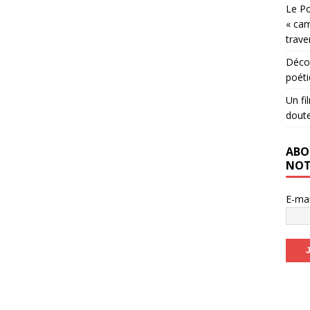
Le Po
« cam
trave
Décou
poéti
Un fi
dout
ABO
NOT
E-ma