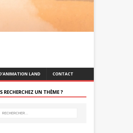
s
g
t
e
r
D’ANIMATION LAND
CONTACT
S RECHERCHEZ UN THÈME ?