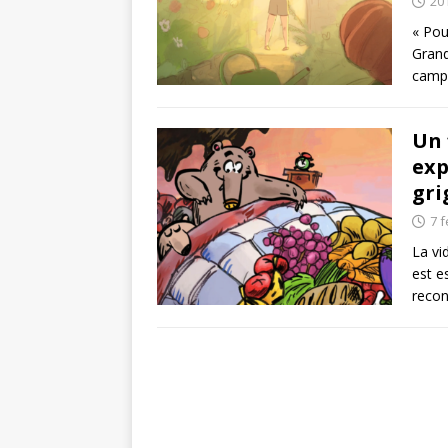
20
« Pou
Grand
campa
Un 
exp
gri
7 f
La vi
est e
recon