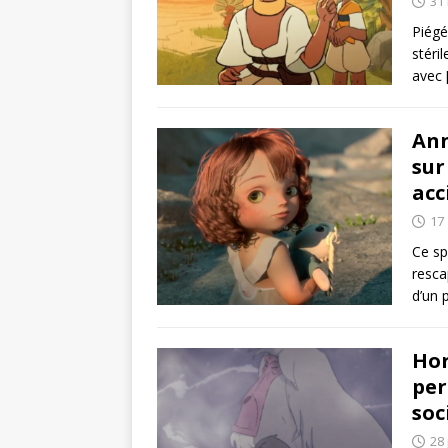
31
Piégé
stéri
avec
Ann
sur
acc
17 
Ce sp
resca
d’un 
Hor
per
soc
28 