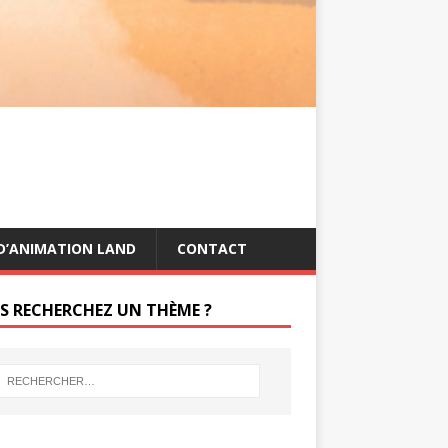
s
g
t
e
r
D’ANIMATION LAND
CONTACT
S RECHERCHEZ UN THÈME ?