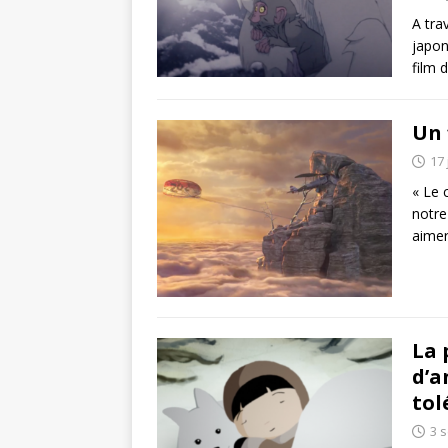
A tra
japon
film 
Un 
17 
« Le 
notre
aimer
La 
d’a
tol
3 