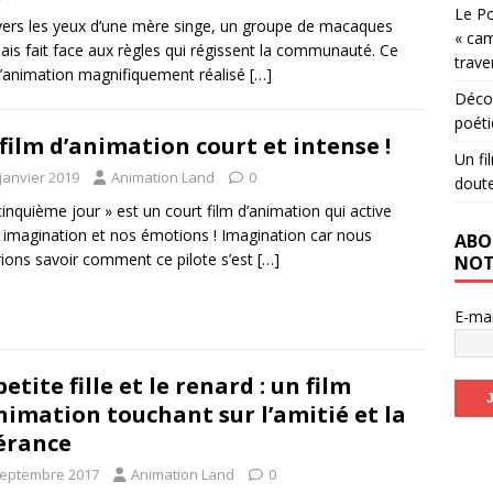
Le Po
vers les yeux d’une mère singe, un groupe de macaques
« cam
ais fait face aux règles qui régissent la communauté. Ce
trave
d’animation magnifiquement réalisé
[…]
Décou
poéti
film d’animation court et intense !
Un fi
janvier 2019
Animation Land
0
dout
cinquième jour » est un court film d’animation qui active
 imagination et nos émotions ! Imagination car nous
ABO
ions savoir comment ce pilote s’est
[…]
NOT
E-ma
petite fille et le renard : un film
nimation touchant sur l’amitié et la
érance
septembre 2017
Animation Land
0