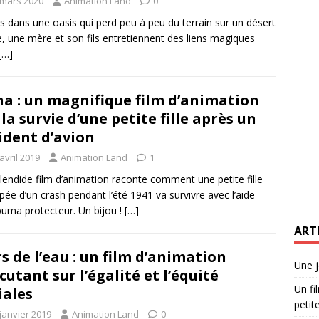
 mars 2020
Animation Land
0
s dans une oasis qui perd peu à peu du terrain sur un désert
le, une mère et son fils entretiennent des liens magiques
[…]
a : un magnifique film d’animation
 la survie d’une petite fille après un
ident d’avion
avril 2019
Animation Land
1
lendide film d’animation raconte comment une petite fille
pée d’un crash pendant l’été 1941 va survivre avec l’aide
puma protecteur. Un bijou !
[…]
ART
s de l’eau : un film d’animation
Une j
cutant sur l’égalité et l’équité
Un fi
iales
petite
janvier 2019
Animation Land
0