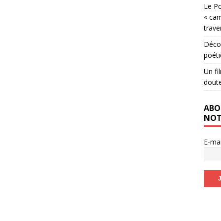
Le Po
« cam
trave
Décou
poéti
Un fi
dout
ABO
NOT
E-ma