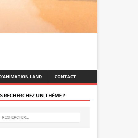
s
g
t
e
r
D’ANIMATION LAND
CONTACT
S RECHERCHEZ UN THÈME ?