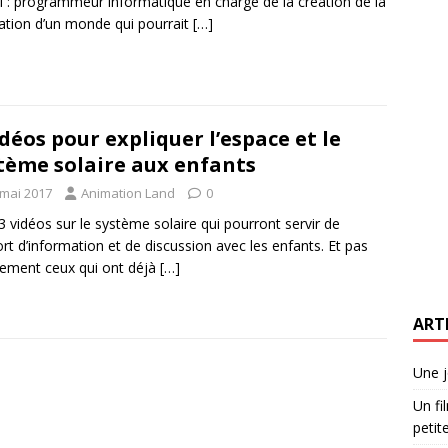
il : programmeur informatique en charge de la création de la
ation d’un monde qui pourrait
[…]
idéos pour expliquer l’espace et le
tème solaire aux enfants
 mai 2017
Animation Land
0
 3 vidéos sur le système solaire qui pourront servir de
rt d’information et de discussion avec les enfants. Et pas
ement ceux qui ont déjà
[…]
ART
Une j
Un fi
petite