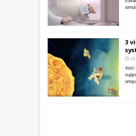
trava
simul
3 v
sys
20
Voici
suppo
uniqu