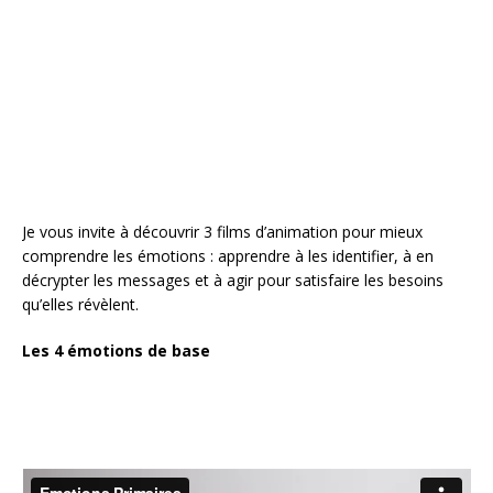
b
r
e
e
o
st
r
o
k
Je vous invite à découvrir 3 films d’animation pour mieux
comprendre les émotions : apprendre à les identifier, à en
décrypter les messages et à agir pour satisfaire les besoins
qu’elles révèlent.
Les 4 émotions de base