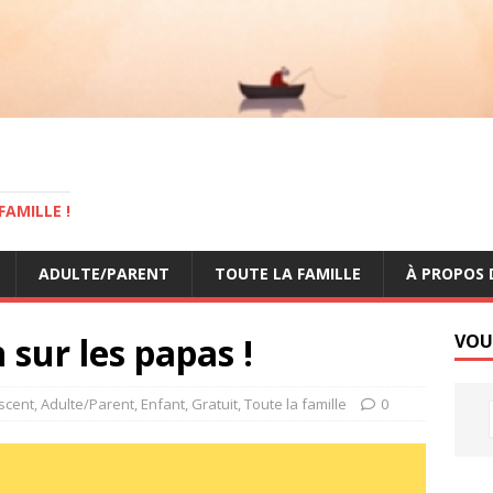
AMILLE !
ADULTE/PARENT
TOUTE LA FAMILLE
À PROPOS 
 sur les papas !
VOU
scent
,
Adulte/Parent
,
Enfant
,
Gratuit
,
Toute la famille
0