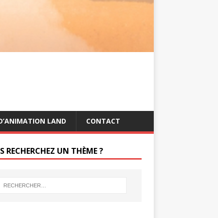
s
g
t
e
r
D’ANIMATION LAND
CONTACT
S RECHERCHEZ UN THÈME ?