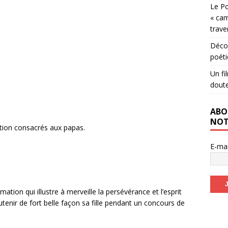
Le Po
« cam
trave
Décou
poéti
Un fi
dout
ABO
NOT
ation consacrés aux papas.
E-ma
ation qui illustre à merveille la persévérance et l’esprit
utenir de fort belle façon sa fille pendant un concours de