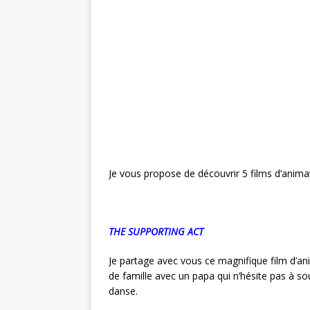
e
te
r
l
g
b
r
e
e
o
st
r
o
k
Je vous propose de découvrir 5 films d’anim
THE SUPPORTING ACT
Je partage avec vous ce magnifique film d’anim
de famille avec un papa qui n’hésite pas à so
danse.