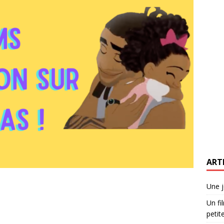
ART
Une j
Un fi
petite