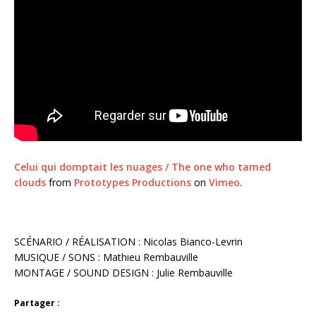
Celui qui domptait les nuages / The one who tamed
clouds
from
Prototypes Productions
on
Vimeo
.
SCÉNARIO / RÉALISATION : Nicolas Bianco-Levrin
MUSIQUE / SONS : Mathieu Rembauville
MONTAGE / SOUND DESIGN : Julie Rembauville
Partager :