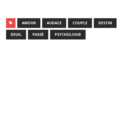
AMOUR
AUDACE
COUPLE
DESTIN
DEUIL
PASSÉ
PSYCHOLOGIE