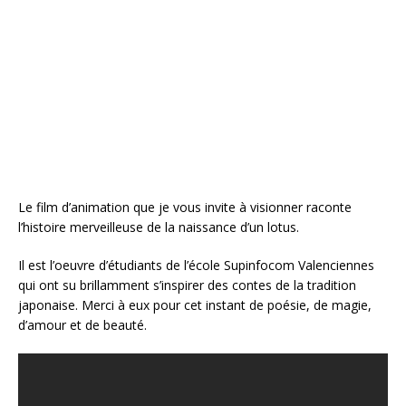
b
r
e
e
o
st
r
o
k
Le film d’animation que je vous invite à visionner raconte
l’histoire merveilleuse de la naissance d’un lotus.
Il est l’oeuvre d’étudiants de l’école Supinfocom Valenciennes
qui ont su brillamment s’inspirer des contes de la tradition
japonaise. Merci à eux pour cet instant de poésie, de magie,
d’amour et de beauté.