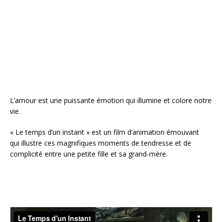
b
r
e
e
o
st
r
o
k
L’amour est une puissante émotion qui illumine et colore notre
vie.
« Le temps d’un instant » est un film d’animation émouvant
qui illustre ces magnifiques moments de tendresse et de
complicité entre une petite fille et sa grand-mère.