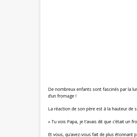
c
it
te
ai
ta
e
te
r
l
g
b
r
e
e
o
st
r
o
k
De nombreux enfants sont fascinés par la lune.
d’un fromage !
La réaction de son père est à la hauteur de s
« Tu vois Papa, je t’avais dit que c’était un f
Et vous, qu’avez-vous fait de plus étonnant 