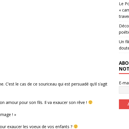
Le Po
« cam
trave
Décou
poéti
Un fi
dout
ABO
NOT
E-ma
 C’est le cas de ce souriceau qui est persuadé qu’il s’agit
on amour pour son fils. Il va exaucer son rêve !
romage ! »
pour exaucer les voeux de vos enfants ?