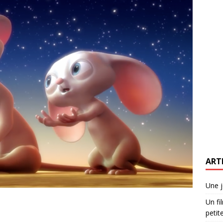
ART
Une j
Un fi
petite