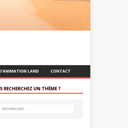
s
g
t
e
r
D’ANIMATION LAND
CONTACT
S RECHERCHEZ UN THÈME ?