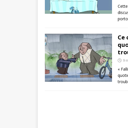
Cette
discu
porto
Ce 
quo
tro
9 
« Fal
quoti
troub