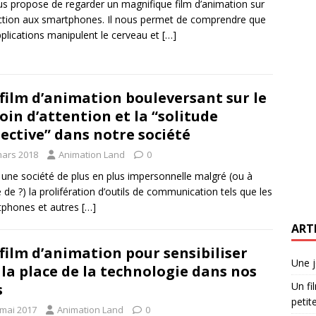
us propose de regarder un magnifique film d’animation sur
iction aux smartphones. Il nous permet de comprendre que
pplications manipulent le cerveau et
[…]
film d’animation bouleversant sur le
oin d’attention et la “solitude
lective” dans notre société
mars 2018
Animation Land
0
une société de plus en plus impersonnelle malgré (ou à
 de ?) la prolifération d’outils de communication tels que les
tphones et autres
[…]
ART
film d’animation pour sensibiliser
Une j
 la place de la technologie dans nos
Un fi
s
petite
 mai 2017
Animation Land
0