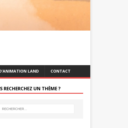
s
g
t
e
r
D’ANIMATION LAND
CONTACT
S RECHERCHEZ UN THÈME ?