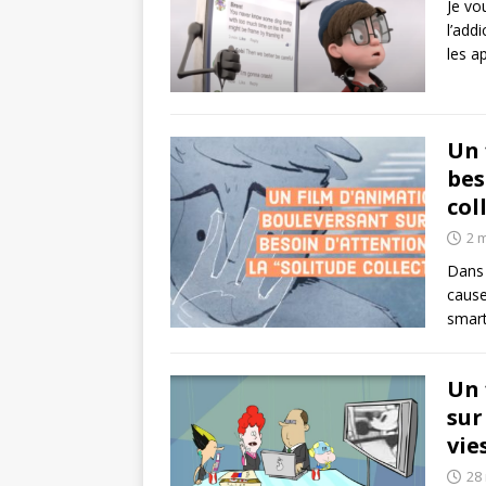
Je vo
l’add
les a
Un 
bes
col
2 
Dans 
cause
smar
Un 
sur
vie
28