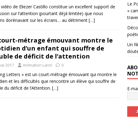
Le Po
 vidéo de Eliezer Castillo constitue un excellent support de
« cam
ssion sur l’attention (pourtant déjà limitée) que nous
trave
ns dorénavant sur les écrans… au détriment
[…]
Décou
poéti
court-métrage émouvant montre le
Un fi
tidien d’un enfant qui souffre de
dout
uble de déficit de l’attention
mai 2017
Animation Land
0
ABO
NOT
ling Letters » est un court-métrage émouvant qui montre le
dien et les difficultés que rencontre un élève qui souffre de
le du déficit de l’Attention.
[…]
E-ma