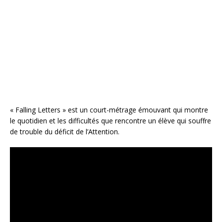
b
r
e
e
o
st
r
o
k
« Falling Letters » est un court-métrage émouvant qui montre
le quotidien et les difficultés que rencontre un élève qui souffre
de trouble du déficit de l’Attention.