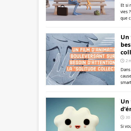
Et si
vies 
que c
Un 
bes
col
2 
Dans 
cause
smar
Un 
d’é
30
Si vo