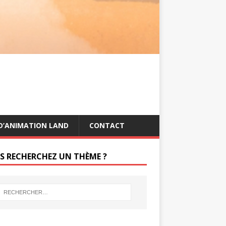
s
g
t
e
r
D’ANIMATION LAND
CONTACT
S RECHERCHEZ UN THÈME ?