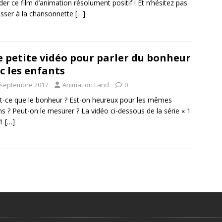
der ce film d’animation résolument positif ! Et n’hésitez pas
sser à la chansonnette
[…]
 petite vidéo pour parler du bonheur
c les enfants
 septembre 2017
Animation Land
0
t-ce que le bonheur ? Est-on heureux pour les mêmes
ns ? Peut-on le mesurer ? La vidéo ci-dessous de la série « 1
 1
[…]