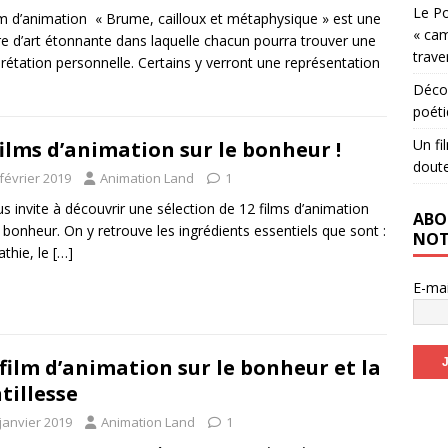
Le Po
lm d’animation « Brume, cailloux et métaphysique » est une
« cam
e d’art étonnante dans laquelle chacun pourra trouver une
trave
prétation personnelle. Certains y verront une représentation
Décou
poéti
Un fi
films d’animation sur le bonheur !
dout
février 2019
Animation Land
1
us invite à découvrir une sélection de 12 films d’animation
ABO
e bonheur. On y retrouve les ingrédients essentiels que sont :
NOT
athie, le
[…]
E-ma
film d’animation sur le bonheur et la
tillesse
janvier 2019
Animation Land
1