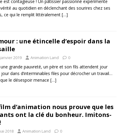
ie est contagieuse ! Un pâtissier passionné expérimente
 vérité au quotidien en déclenchant des sourires chez ses
ts, ce qui le remplit littéralement
[…]
mour : une étincelle d’espoir dans la
saille
janvier 2019
Animation Land
0
une grande pauvreté, un père et son fils attendent jour
 jour dans d’interminables files pour décrocher un travail…
 que le désespoir menace
[…]
film d’animation nous prouve que les
ants ont la clé du bonheur. Imitons-
!
mai 2018
Animation Land
0