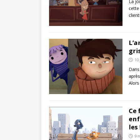
La jo
cette
clien
L’a
gri
10 
Dans 
après
Alors
Ce 
enf
les 
9 