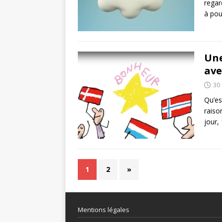
regar
à pou
Une
ave
30
Qu’es
raiso
jour,
1
2
»
Mentions légales