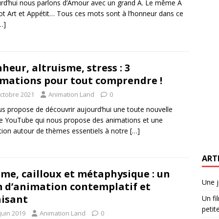
rd’hui nous parlons d’Amour avec un grand A. Le même A
t Art et Appétit… Tous ces mots sont à l’honneur dans ce
…]
heur, altruisme, stress : 3
mations pour tout comprendre !
octobre 2021
Animation Land
0
us propose de découvrir aujourd’hui une toute nouvelle
e YouTube qui nous propose des animations et une
tion autour de thèmes essentiels à notre
[…]
ART
me, cailloux et métaphysique : un
Une j
m d’animation contemplatif et
isant
Un fi
petite
juin 2019
Animation Land
0