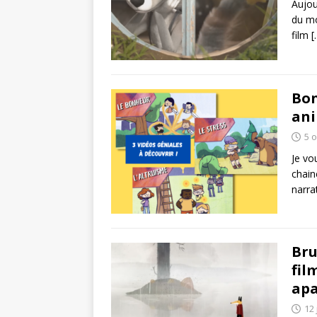
Aujou
du mo
film
[
Bon
ani
5 
Je vo
chain
narra
Bru
fil
apa
12 