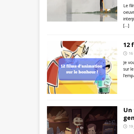
Le fi
oeuvr
inter
[…]
12 
16 
Je vo
sur l
l’emp
Un 
gen
19 