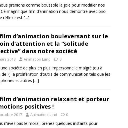
 nous prenions comme boussole la joie pour modifier nos
? Ce magnifique film d’animation nous démontre avec brio
e réflexe est
[…]
film d’animation bouleversant sur le
oin d’attention et la “solitude
lective” dans notre société
mars 2018
Animation Land
0
une société de plus en plus impersonnelle malgré (ou à
 de ?) la prolifération d’outils de communication tels que les
tphones et autres
[…]
film d’animation relaxant et porteur
motions positives !
 octobre 2017
Animation Land
0
us n’avez pas le moral, prenez quelques instants pour