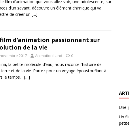
le film d’animation que vous allez voir, une adolescente, sur
races d’un savant, découvre un élément chimique qui va
ttre de créer un
[…]
film d’animation passionnant sur
volution de la vie
 novembre 2017
Animation Land
0
lina, la petite molécule d’eau, nous raconte l’histoire de
 terre et de la vie. Partez pour un voyage époustouflant à
rs le temps.
[…]
ART
Une j
Un fi
petite