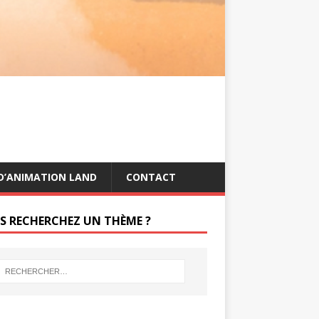
s
g
t
e
r
D’ANIMATION LAND
CONTACT
S RECHERCHEZ UN THÈME ?