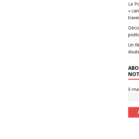
Le Po
« cam
trave
Décou
poéti
Un fi
dout
ABO
NOT
E-ma