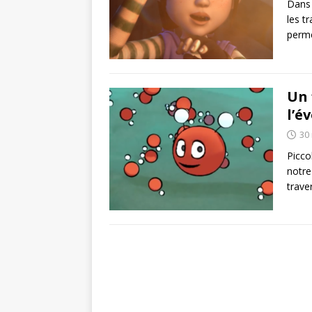
Dans 
les t
perme
Un 
l’é
30
Picco
notre
trave