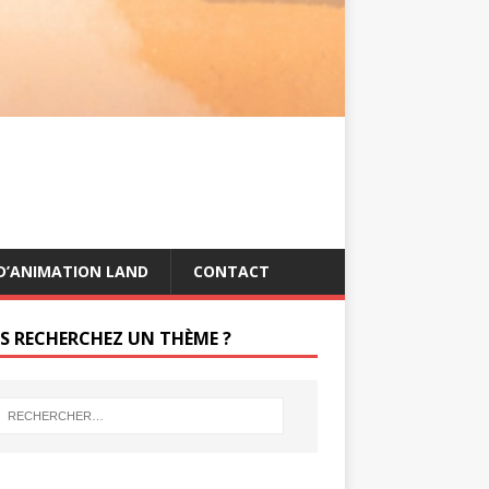
s
g
t
e
r
D’ANIMATION LAND
CONTACT
S RECHERCHEZ UN THÈME ?