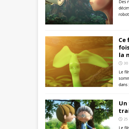
Des m
décim
robot
Ce 
foi
la 
30 
Le fi
somme
dans
Un 
tra
25
Le fi