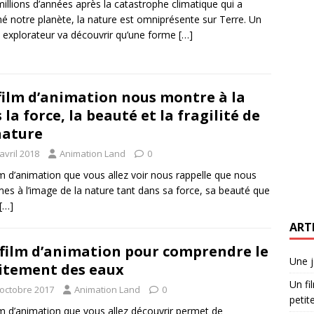
illions d’années après la catastrophe climatique qui a
é notre planète, la nature est omniprésente sur Terre. Un
 explorateur va découvrir qu’une forme
[…]
film d’animation nous montre à la
s la force, la beauté et la fragilité de
nature
avril 2018
Animation Land
0
lm d’animation que vous allez voir nous rappelle que nous
s à l’image de la nature tant dans sa force, sa beauté que
[…]
ART
film d’animation pour comprendre le
Une j
itement des eaux
Un fi
 octobre 2017
Animation Land
0
petite
lm d’animation que vous allez découvrir permet de