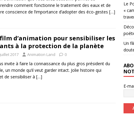
Le Po
endre comment fonctionne le traitement des eaux et de
« cam
re conscience de l’importance d’adopter des éco-gestes
[…]
trave
Décou
poéti
film d’animation pour sensibiliser les
Un fi
ants à la protection de la planète
dout
juillet 2017
Animation Land
0
us invite à faire la connaissance du plus gros président du
ABO
, un monde qu’il veut garder intact. Jolie histoire qui
NOT
t de sensibiliser à
[…]
E-ma