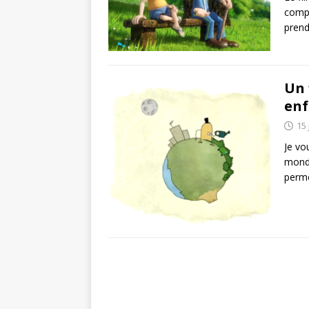
compr
prend
Un 
enf
15 
Je vo
monde
perme