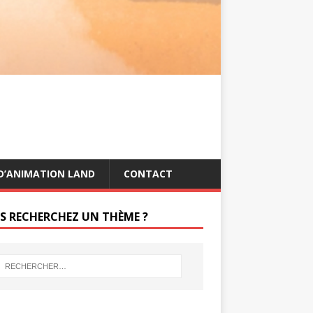
s
g
t
e
r
D’ANIMATION LAND
CONTACT
S RECHERCHEZ UN THÈME ?