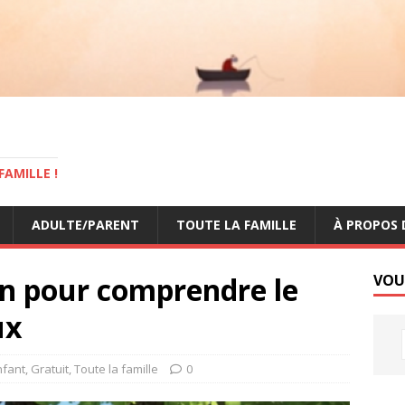
AMILLE !
ADULTE/PARENT
TOUTE LA FAMILLE
À PROPOS 
on pour comprendre le
VOU
ux
nfant
,
Gratuit
,
Toute la famille
0