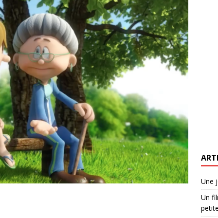
ART
Une j
Un fi
petite