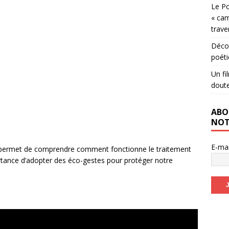
Le Po
« cam
trave
Décou
poéti
Un fi
dout
ABO
NOT
E-ma
ir permet de comprendre comment fonctionne le traitement
rtance d’adopter des éco-gestes pour protéger notre