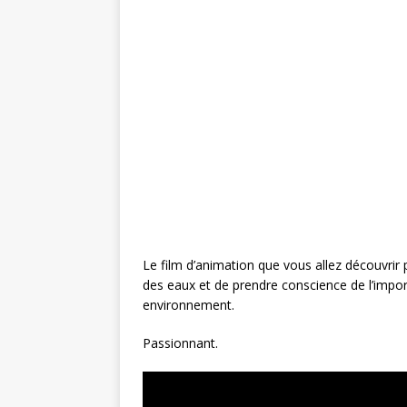
c
it
te
ai
ta
e
te
r
l
g
b
r
e
e
o
st
r
o
k
Le film d’animation que vous allez découvr
des eaux et de prendre conscience de l’impo
environnement.
Passionnant.