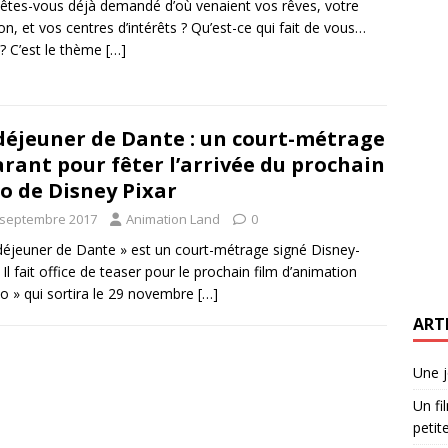
êtes-vous déjà demandé d’où venaient vos rêves, votre
on, et vos centres d’intérêts ? Qu’est-ce qui fait de vous…
? C’est le thème
[…]
déjeuner de Dante : un court-métrage
arant pour fêter l’arrivée du prochain
o de Disney Pixar
 septembre 2017
Animation Land
0
déjeuner de Dante » est un court-métrage signé Disney-
. Il fait office de teaser pour le prochain film d’animation
o » qui sortira le 29 novembre
[…]
ART
Une j
Un fi
petite