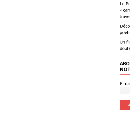
Le Po
« cam
trave
Décou
poéti
Un fi
dout
ABO
NOT
E-ma