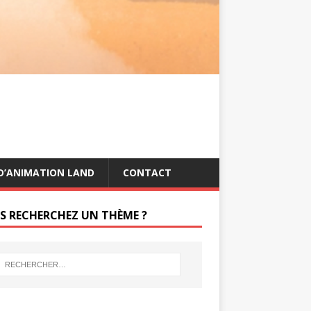
s
g
t
e
r
D’ANIMATION LAND
CONTACT
S RECHERCHEZ UN THÈME ?