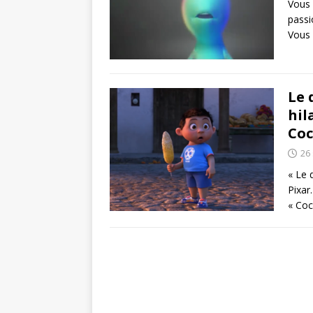
Vous 
passi
Vous 
Le 
hil
Coc
26
« Le 
Pixar
« Coc