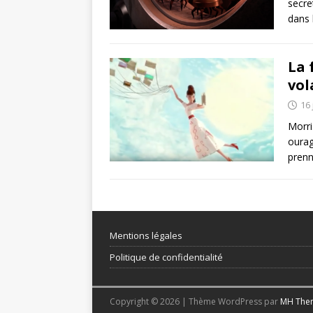
secre
dans 
La 
vol
16 
Morri
ourag
prenn
Mentions légales
Politique de confidentialité
Copyright © 2026 | Thème WordPress par
MH The