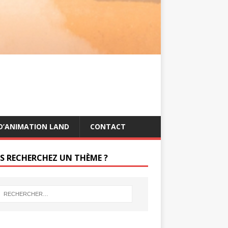
s
g
t
e
r
D’ANIMATION LAND
CONTACT
S RECHERCHEZ UN THÈME ?