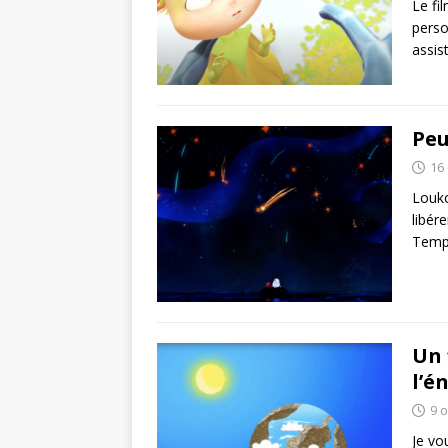
Le fi
perso
assis
Peu
16
Louko
libér
Temp
Un 
l’é
9 
Je vo