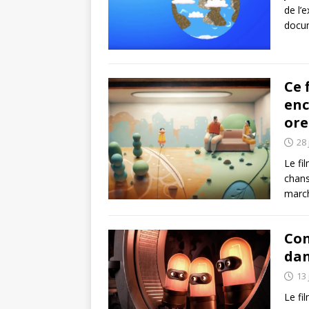
de l’
docum
Ce 
enc
ore
28 
Le fil
chans
marc
Con
dan
13 
Le fi