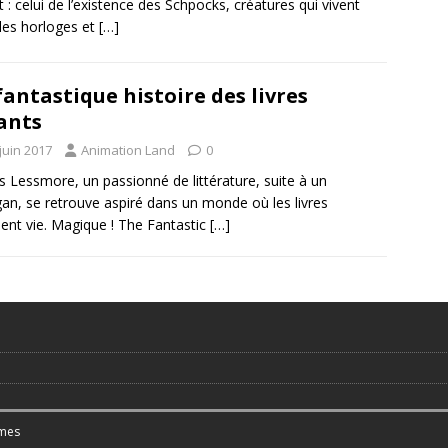
t : celui de l’existence des Schpocks, créatures qui vivent
les horloges et
[…]
fantastique histoire des livres
ants
juin 2017
Animation Land
0
s Lessmore, un passionné de littérature, suite à un
an, se retrouve aspiré dans un monde où les livres
ent vie. Magique ! The Fantastic
[…]
mes