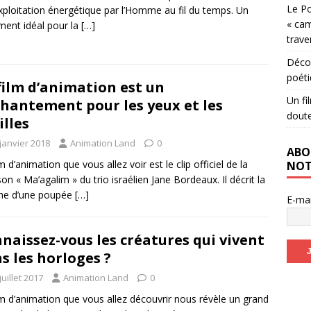
Le Po
exploitation énergétique par l’Homme au fil du temps. Un
« cam
ent idéal pour la
[…]
trave
Décou
poéti
film d’animation est un
Un fi
hantement pour les yeux et les
dout
illes
janvier 2018
Animation Land
0
ABO
m d’animation que vous allez voir est le clip officiel de la
NOT
on « Ma’agalim » du trio israélien Jane Bordeaux. Il décrit la
he d’une poupée
[…]
E-ma
naissez-vous les créatures qui vivent
s les horloges ?
juillet 2017
Animation Land
0
lm d’animation que vous allez découvrir nous révèle un grand