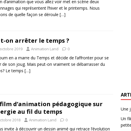
lm d’animation que vous allez voir met en scène deux
nnages qui représentent l’hiver et le printemps. Nous
tons de quelle façon se déroule
[…]
t-on arrêter le temps ?
 octobre 2019
Animation Land
0
um en a marre du Temps et décide de l’affronter pour se
er de son joug. Mais peut-on vraiment se débarrasser du
s? Le temps
[…]
ART
film d’animation pédagogique sur
Une j
nergie au fil du temps
Un fi
octobre 2018
Animation Land
0
petite
us invite à découvrir un dessin animé qui retrace l’évolution