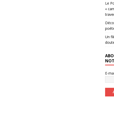
Le Po
« cam
trave
Décou
poéti
Un fi
dout
ABO
NOT
E-ma