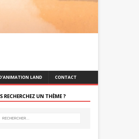
s
g
t
e
r
D’ANIMATION LAND
CONTACT
S RECHERCHEZ UN THÈME ?