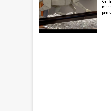
Ce fi
mondi
prend