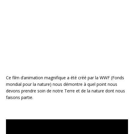
e
te
r
l
g
b
r
e
e
o
st
r
o
k
Ce film d’animation magnifique a été créé par la WWF (Fonds
mondial pour la nature) nous démontre à quel point nous
devons prendre soin de notre Terre et de la nature dont nous
faisons partie.