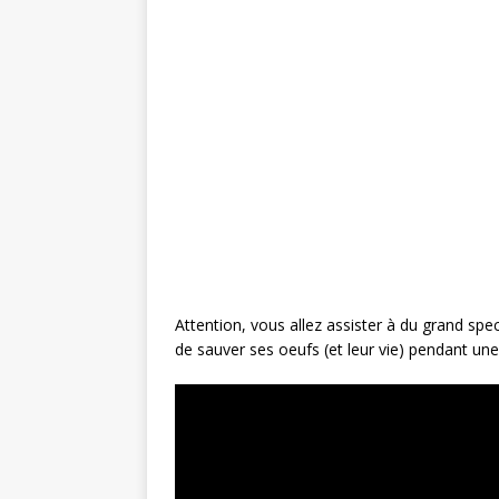
c
it
te
ai
ta
e
te
r
l
g
b
r
e
e
o
st
r
o
k
Attention, vous allez assister à du grand spe
de sauver ses oeufs (et leur vie) pendant une