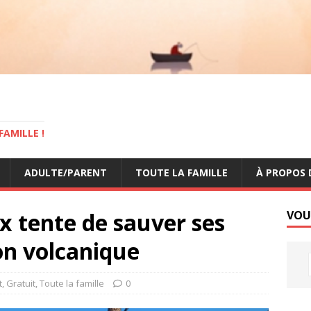
AMILLE !
ADULTE/PARENT
TOUTE LA FAMILLE
À PROPOS 
x tente de sauver ses
VOU
on volcanique
t
,
Gratuit
,
Toute la famille
0