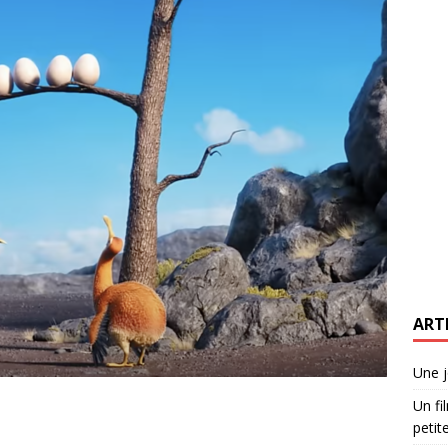
ART
Une j
Un fi
petite