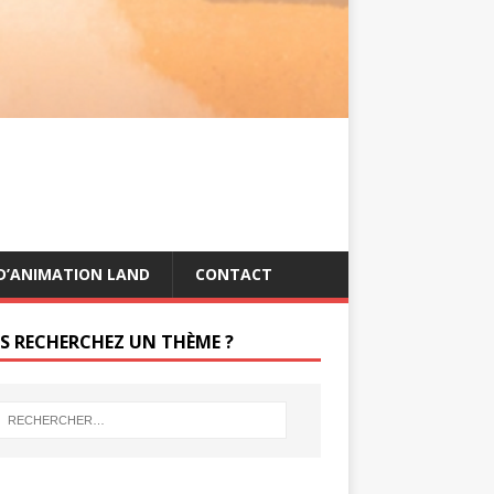
s
g
t
e
r
D’ANIMATION LAND
CONTACT
S RECHERCHEZ UN THÈME ?