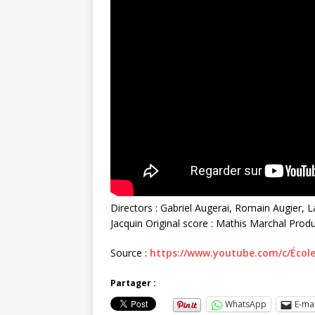
Directors : Gabriel Augerai, Romain Augier, L
Jacquin Original score : Mathis Marchal Prod
Source :
https://www.youtube.com/c/Écol
Partager :
WhatsApp
E-mai