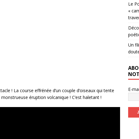
Le Po
« cam
trave
Décou
poéti
Un fi
dout
ABO
NOT
E-ma
ctacle ! La course effrénée d’un couple d’oiseaux qui tente
 monstrueuse éruption volcanique ! C’est haletant !