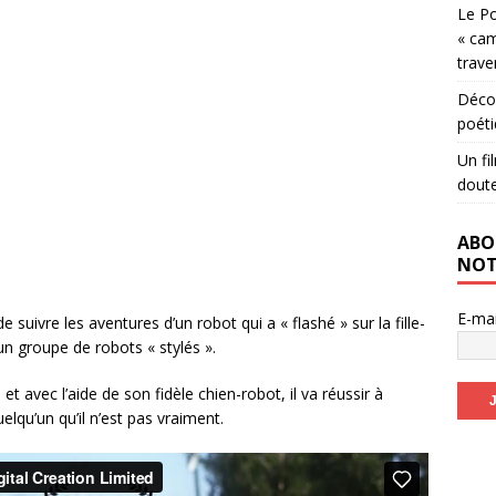
Le Po
« cam
trave
Décou
poéti
Un fi
dout
ABO
NOT
E-ma
suivre les aventures d’un robot qui a « flashé » sur la fille-
’un groupe de robots « stylés ».
et avec l’aide de son fidèle chien-robot, il va réussir à
elqu’un qu’il n’est pas vraiment.