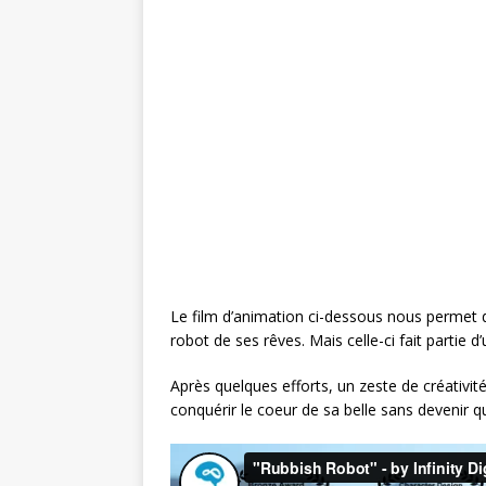
c
it
te
ai
ta
e
te
r
l
g
b
r
e
e
o
st
r
o
k
Le film d’animation ci-dessous nous permet de 
robot de ses rêves. Mais celle-ci fait partie d
Après quelques efforts, un zeste de créativité 
conquérir le coeur de sa belle sans devenir qu