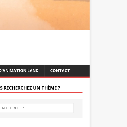
s
g
t
e
r
D’ANIMATION LAND
CONTACT
S RECHERCHEZ UN THÈME ?