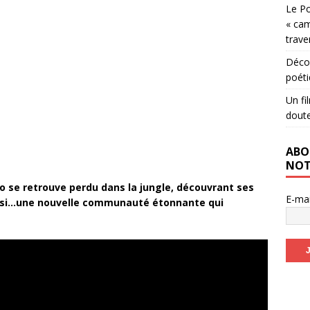
Le Po
« cam
trave
Décou
poéti
Un fi
dout
ABO
NOT
ko se retrouve perdu dans la jungle, découvrant ses
E-ma
aussi…une nouvelle communauté étonnante qui