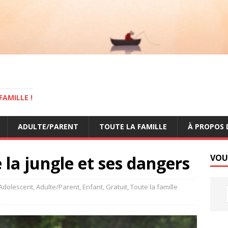
AMILLE !
ADULTE/PARENT
TOUTE LA FAMILLE
À PROPOS 
la jungle et ses dangers
VOU
Adolescent
,
Adulte/Parent
,
Enfant
,
Gratuit
,
Toute la famille