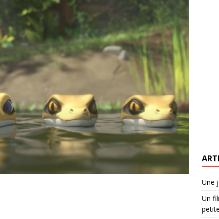
ART
Une j
Un fi
petite