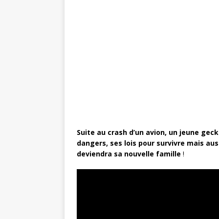
c
it
te
ai
ta
e
te
r
l
g
b
r
e
e
o
st
r
o
k
Suite au crash d’un avion, un jeune gec
dangers, ses lois pour survivre mais 
deviendra sa nouvelle famille
!