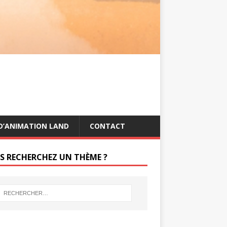
s
g
t
e
r
D’ANIMATION LAND
CONTACT
S RECHERCHEZ UN THÈME ?