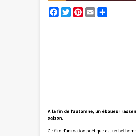
F
T
Pi
E
P
a
w
n
m
ar
c
it
te
ai
ta
e
te
r
l
g
b
r
e
e
o
st
r
o
k
A la fin de l’automne, un éboueur rassem
saison.
Ce film d’animation poétique est un bel homm