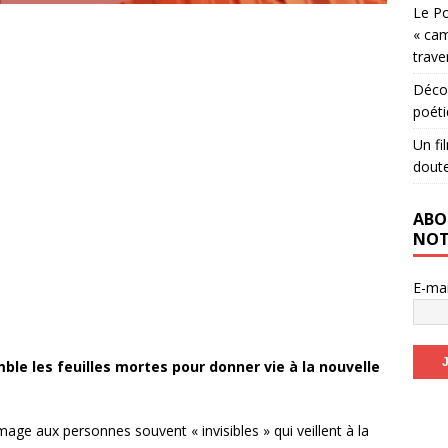
Le Po
« cam
trave
Décou
poéti
Un fi
dout
ABO
NOT
E-ma
ble les feuilles mortes pour donner vie à la nouvelle
age aux personnes souvent « invisibles » qui veillent à la