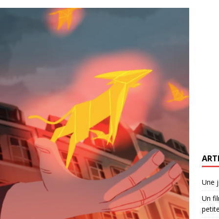
ART
Une j
Un fi
petite