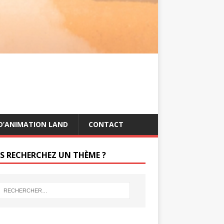
s
g
t
e
r
D’ANIMATION LAND
CONTACT
S RECHERCHEZ UN THÈME ?