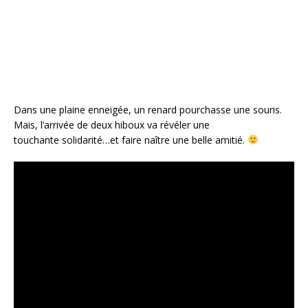
o
k
Dans une plaine enneigée, un renard pourchasse une souris.
Mais, l’arrivée de deux hiboux va révéler une
touchante solidarité…et faire naître une belle amitié.