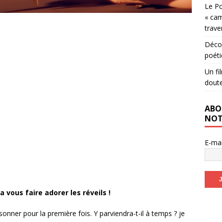
Le Po
« cam
trave
Décou
poéti
Un fi
dout
ABO
NOT
E-ma
 vous faire adorer les réveils !
onner pour la première fois. Y parviendra-t-il à temps ? je