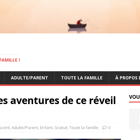
AMILLE !
ADULTE/PARENT
TOUTE LA FAMILLE
À PROPOS 
es aventures de ce réveil
VOU
scent
,
Adulte/Parent
,
Enfant
,
Gratuit
,
Toute la famille
0