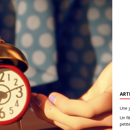
ART
Une j
Un fi
petite