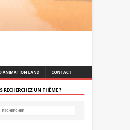
s
g
t
e
r
D’ANIMATION LAND
CONTACT
S RECHERCHEZ UN THÈME ?