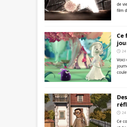
de vi
film 
Ce 
jou
24
Voici
journ
coule
Des
réf
24
Ce co