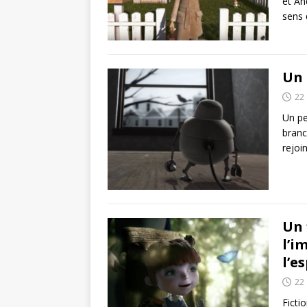
et An
sens
Un 
22
Un pe
branc
rejoi
Un 
l’i
l’e
22
Ficti