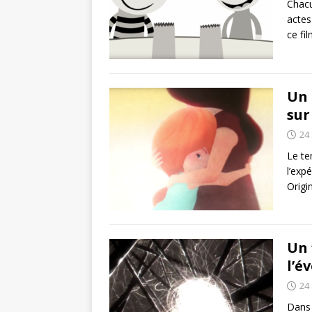
Chacu
actes
ce fi
Un 
sur
24
Le te
l’exp
Origi
Un 
l’é
24
Dans 