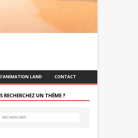
s
g
t
e
r
D’ANIMATION LAND
CONTACT
S RECHERCHEZ UN THÈME ?