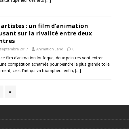
institut supérieur des arts
[…]
 artistes : un film d’animation
sant sur la rivalité entre deux
ntres
 septembre 2017
Animation Land
0
ce film d’animation loufoque, deux peintres vont entrer
une compétition acharnée pour peindre la plus grande toile.
ement, c’est l’art qui va triompher…enfin,
[…]
»