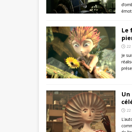
d’omb
émoti
Le 
pie
22
Je su
réali
prése
Un 
cél
22
L’aut
comme