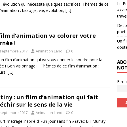
Le Po
e, évolution qui nécessite quelques sacrifices. Thèmes de ce
« cam
d’animation : biologie, vie, évolution,
[…]
trave
Décou
poéti
film d’animation va colorer votre
Un fi
rnée !
dout
 septembre 2017
Animation Land
0
 un film d’animation qui va vous donner le sourire pour la
ABO
ée ! Bon visionnage ! Thèmes de ce film d’animation :
NOT
urs,
[…]
E-ma
tiny : un film d’animation qui fait
léchir sur le sens de la vie
 septembre 2017
Animation Land
0
urt-métrage inspiré d’ »un jour sans fin » (avec Bill Murray