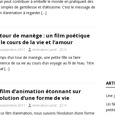
n peut contribuer à embellir le monde en pratiquant des
 simples de gentillesse et d’altruisme. C’est le message de
lm d’animation à regarder
[…]
tour de manège : un film poétique
 le cours de la vie et l’amour
 septembre 2017
Animation Land
0
mps d’un tour de manège, une petite fille va faire
érience de sa vie au cours d’un voyage au fil de l’eau. Titre
nal
[…]
ART
film d’animation étonnant sur
Une j
volution d’une forme de vie
Un fi
 septembre 2017
Animation Land
0
petite
ce film d’animation, nous suivons l’évolution d’une forme