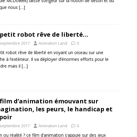
die McDowell) laisse songeur sur la notion de destin et du
 que nous
[…]
petit robot rêve de liberté…
 septembre 2017
Animation Land
0
tit robot rêve de liberté en voyant un oiseau sur une
he à l’extérieur. Il va déployer d’énormes efforts pour le
ndre mais il
[…]
film d’animation émouvant sur
magination, les peurs, le handicap et
spoir
 septembre 2017
Animation Land
0
on ou réalité ? ce film d’animation s’appuie sur des jeux