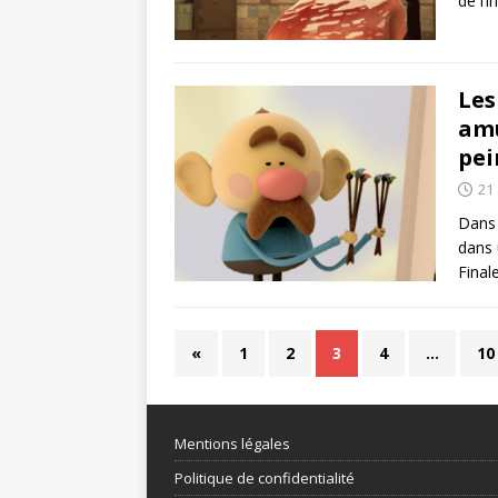
de l‘
Les
amu
pei
21
Dans 
dans 
Final
«
1
2
3
4
…
10
Mentions légales
Politique de confidentialité