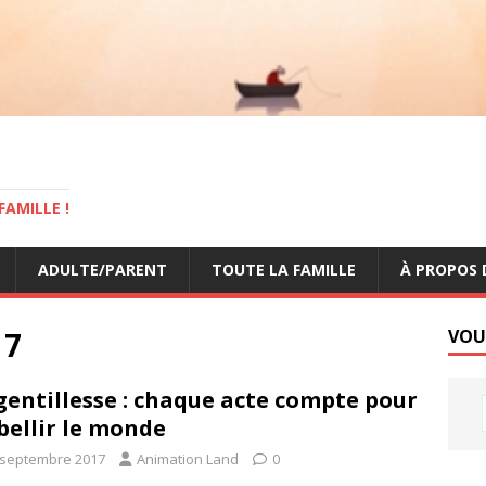
AMILLE !
ADULTE/PARENT
TOUTE LA FAMILLE
À PROPOS 
17
VOU
gentillesse : chaque acte compte pour
ellir le monde
 septembre 2017
Animation Land
0