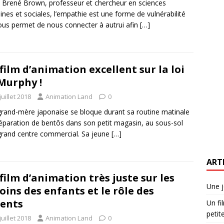
 Brené Brown, professeur et chercheur en sciences
nes et sociales, l’empathie est une forme de vulnérabilité
ous permet de nous connecter à autrui afin
[…]
film d’animation excellent sur la loi
Murphy !
juillet 2018
Animation Land
0
rand-mère japonaise se bloque durant sa routine matinale
éparation de bentôs dans son petit magasin, au sous-sol
grand centre commercial. Sa jeune
[…]
ART
film d’animation très juste sur les
Une j
oins des enfants et le rôle des
ents
Un fi
petite
juillet 2018
Animation Land
0