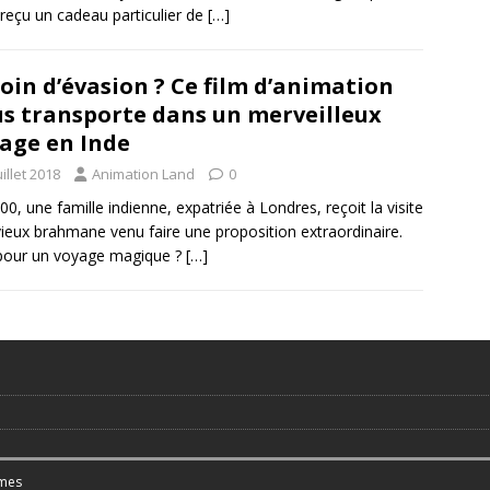
 reçu un cadeau particulier de
[…]
oin d’évasion ? Ce film d’animation
s transporte dans un merveilleux
age en Inde
uillet 2018
Animation Land
0
00, une famille indienne, expatriée à Londres, reçoit la visite
vieux brahmane venu faire une proposition extraordinaire.
pour un voyage magique ?
[…]
mes