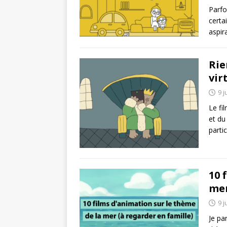
Parfo
certa
aspir
Rie
vir
9 j
Le fi
et du
parti
10 
mer
9 j
Je pa