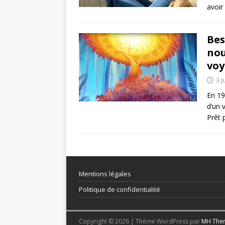
avoir
Bes
nou
voy
3 j
En 19
d’un 
Prêt 
Mentions légales
Politique de confidentialité
Copyright © 2026 | Thème WordPress par
MH The