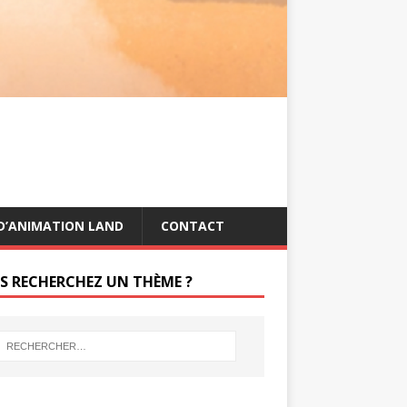
s
g
t
e
r
D’ANIMATION LAND
CONTACT
S RECHERCHEZ UN THÈME ?