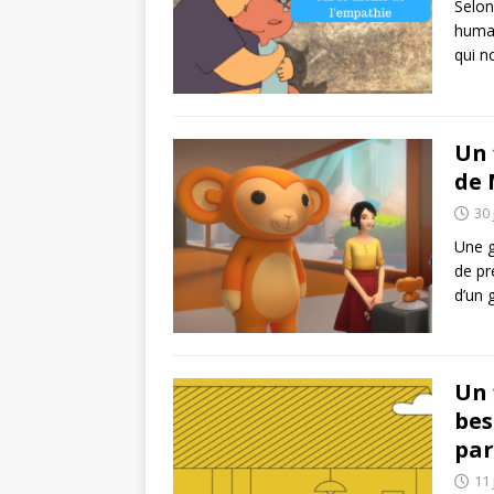
Selon
humai
qui n
Un 
de 
30 
Une g
de pr
d’un 
Un 
bes
par
11 