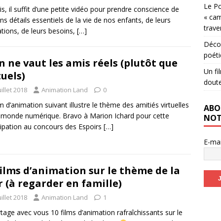
Le Po
is, il suffit d’une petite vidéo pour prendre conscience de
« cam
ins détails essentiels de la vie de nos enfants, de leurs
trave
ations, de leurs besoins,
[…]
Décou
poéti
n ne vaut les amis réels (plutôt que
Un fi
tuels)
dout
uillet 2018
Animation Land
0
lm d’animation suivant illustre le thème des amitiés virtuelles
ABO
 monde numérique. Bravo à Marion Ichard pour cette
NOT
cipation au concours des Espoirs
[…]
E-ma
films d’animation sur le thème de la
 (à regarder en famille)
uillet 2018
Animation Land
1
rtage avec vous 10 films d’animation rafraîchissants sur le