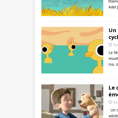
thème
Adel
Un 
cyc
3 j
Le fi
visue
oui, 
Le 
émo
3 j
Un co
adole