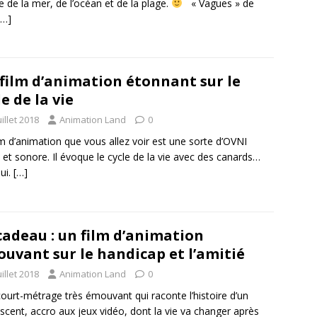
 de la mer, de l’océan et de la plage.
« Vagues » de
[…]
film d’animation étonnant sur le
le de la vie
uillet 2018
Animation Land
0
lm d’animation que vous allez voir est une sorte d’OVNI
l et sonore. Il évoque le cycle de la vie avec des canards…
oui.
[…]
cadeau : un film d’animation
uvant sur le handicap et l’amitié
uillet 2018
Animation Land
0
urt-métrage très émouvant qui raconte l’histoire d’un
scent, accro aux jeux vidéo, dont la vie va changer après