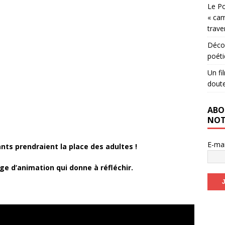
Le Po
« cam
trave
Décou
poéti
Un fi
dout
ABO
NOT
E-ma
nts prendraient la place des adultes !
age d’animation qui donne à réfléchir.