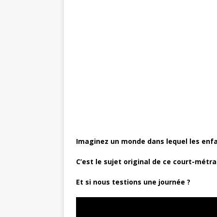
c
it
te
ai
ta
e
te
r
l
g
b
r
e
e
o
st
r
o
k
Imaginez un monde dans lequel les enfa
C’est le sujet original de ce court-métr
Et si nous testions une journée ?