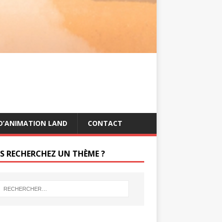
s
g
t
e
r
D’ANIMATION LAND
CONTACT
S RECHERCHEZ UN THÈME ?