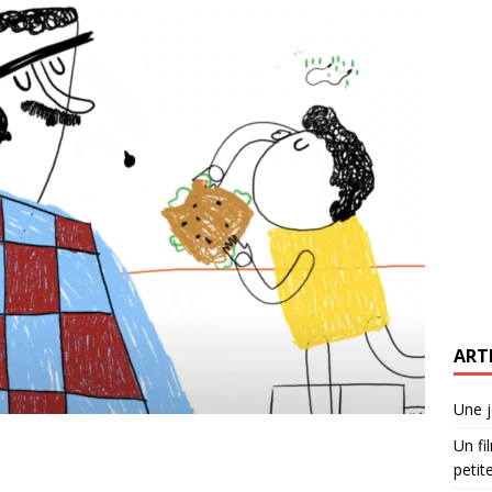
ART
Une j
Un fi
petite