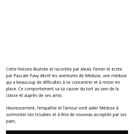
b
r
e
e
o
st
r
o
k
Cette histoire illustrée et racontée par Alexis Ferrier et écrite
par Pascale Pavy décrit les aventures de Méduse, une méduse
qui a beaucoup de difficultés à se concentrer et à rester en
place. Ce comportement va lui causer du tort au sein de la
classe et auprès de ses amis.
Heureusement, l’empathie et l’amour vont aider Méduse à
surmonter ses troubles et à être de nouveau acceptée par ses
pairs.