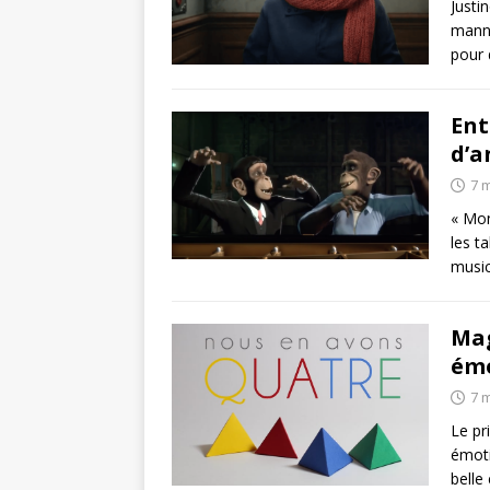
Justi
manne
pour 
Ent
d’a
7 
« Mon
les t
music
Mag
émo
7 
Le pr
émoti
belle 