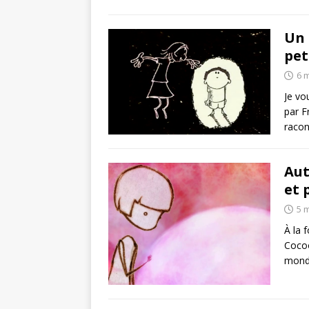
Un 
pet
6 
Je vo
par F
racon
Aut
et 
5 
À la 
Cocoo
monde