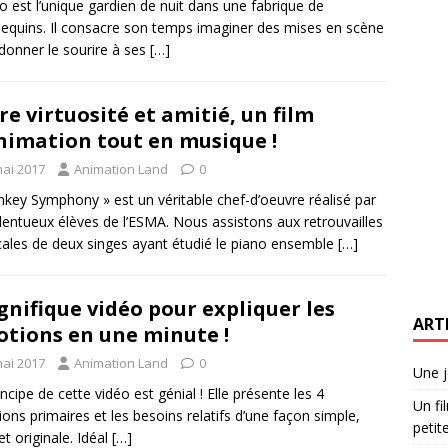
no est l’unique gardien de nuit dans une fabrique de
quins. Il consacre son temps imaginer des mises en scène
donner le sourire à ses
[…]
re virtuosité et amitié, un film
nimation tout en musique !
mai 2017
Animation Land
0
key Symphony » est un véritable chef-d’oeuvre réalisé par
alentueux élèves de l’ESMA. Nous assistons aux retrouvailles
ales de deux singes ayant étudié le piano ensemble
[…]
nifique vidéo pour expliquer les
ART
tions en une minute !
mai 2017
Animation Land
0
Une j
incipe de cette vidéo est génial ! Elle présente les 4
Un fi
ons primaires et les besoins relatifs d’une façon simple,
petite
et originale. Idéal
[…]