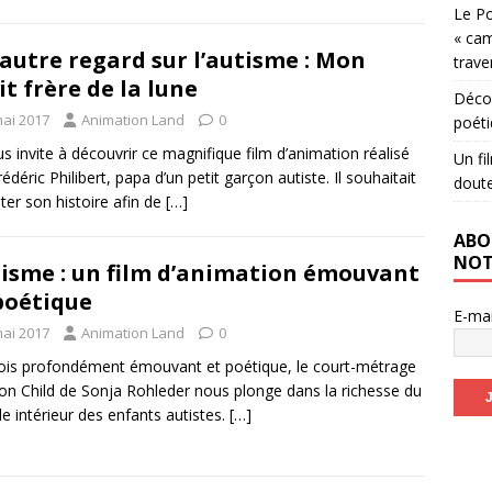
Le Po
« cam
autre regard sur l’autisme : Mon
trave
it frère de la lune
Décou
mai 2017
Animation Land
0
poéti
us invite à découvrir ce magnifique film d’animation réalisé
Un fi
rédéric Philibert, papa d’un petit garçon autiste. Il souhaitait
dout
ter son histoire afin de
[…]
ABO
NOT
isme : un film d’animation émouvant
poétique
E-ma
mai 2017
Animation Land
0
fois profondément émouvant et poétique, le court-métrage
n Child de Sonja Rohleder nous plonge dans la richesse du
 intérieur des enfants autistes.
[…]