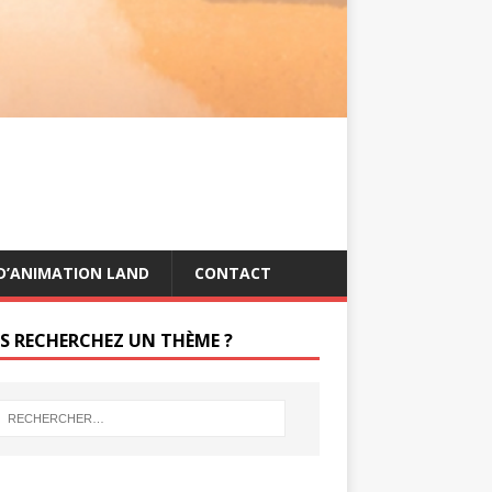
s
g
t
e
r
D’ANIMATION LAND
CONTACT
S RECHERCHEZ UN THÈME ?