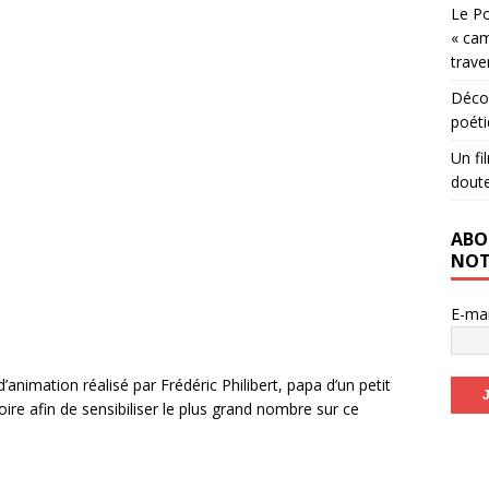
Le Po
« cam
trave
Décou
poéti
Un fi
dout
ABO
NOT
E-ma
’animation réalisé par Frédéric Philibert, papa d’un petit
toire afin de sensibiliser le plus grand nombre sur ce