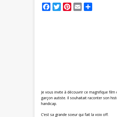
F
T
Pi
E
P
a
w
n
m
ar
c
it
te
ai
ta
e
te
r
l
g
b
r
e
e
o
st
r
o
k
Je vous invite à découvrir ce magnifique film d
garçon autiste. Il souhaitait raconter son his
handicap.
C’est sa grande soeur qui fait la voix off.