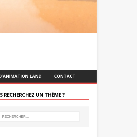
s
g
t
e
r
D’ANIMATION LAND
CONTACT
S RECHERCHEZ UN THÈME ?