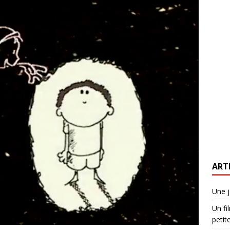
ART
Une j
Un fi
petite