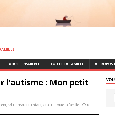
AMILLE !
ADULTE/PARENT
TOUTE LA FAMILLE
À PROPOS 
r l’autisme : Mon petit
VOU
cent
,
Adulte/Parent
,
Enfant
,
Gratuit
,
Toute la famille
0