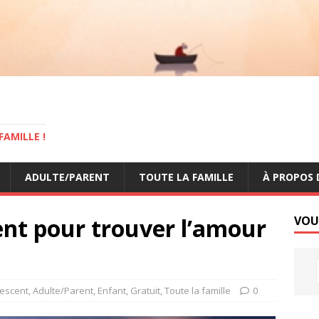
AMILLE !
ADULTE/PARENT
TOUTE LA FAMILLE
À PROPOS 
lent pour trouver l’amour
VOU
escent
,
Adulte/Parent
,
Enfant
,
Gratuit
,
Toute la famille
0