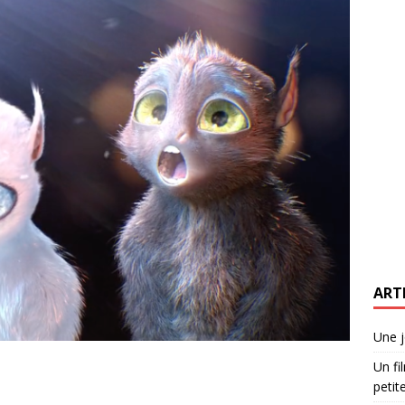
ART
Une j
Un fi
petite