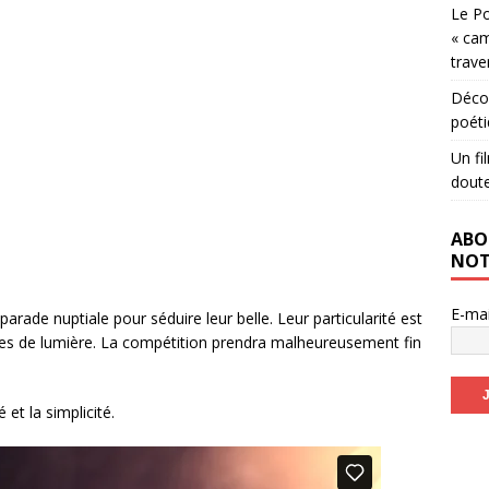
Le Po
« cam
trave
Décou
poéti
Un fi
dout
ABO
NOT
E-ma
arade nuptiale pour séduire leur belle. Leur particularité est
rces de lumière. La compétition prendra malheureusement fin
 et la simplicité.