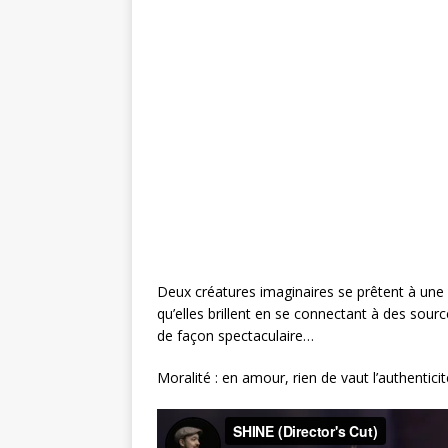
c
it
te
ai
ta
e
te
r
l
g
b
r
e
e
o
st
r
o
k
Deux créatures imaginaires se prêtent à une p
qu’elles brillent en se connectant à des sou
de façon spectaculaire…
Moralité : en amour, rien de vaut l’authenticité