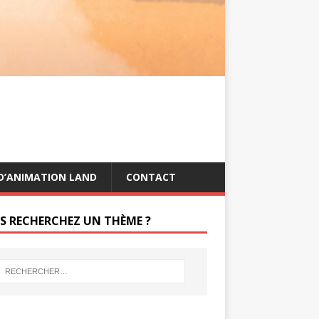
s
g
t
e
r
D’ANIMATION LAND
CONTACT
S RECHERCHEZ UN THÈME ?