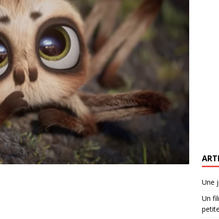
ART
Une j
Un fi
petite