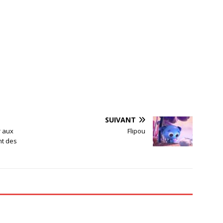
SUIVANT
r aux
Flipou
nt des