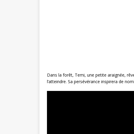
e
te
r
l
g
b
r
e
e
o
st
r
o
k
Dans la forêt, Temi, une petite araignée, rêve
l’atteindre. Sa persévérance inspirera de nom