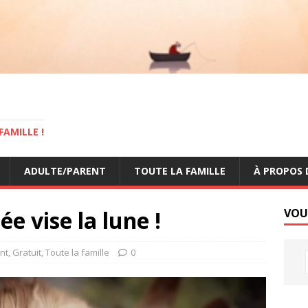
AMILLE !
ADULTE/PARENT
TOUTE LA FAMILLE
À PROPOS 
ée vise la lune !
VOU
nt
,
Gratuit
,
Toute la famille
0