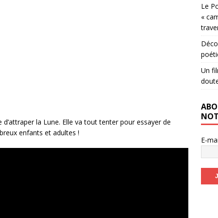
Le Po
« cam
trave
Décou
poéti
Un fi
dout
ABO
NOT
 d’attraper la Lune. Elle va tout tenter pour essayer de
breux enfants et adultes !
E-ma