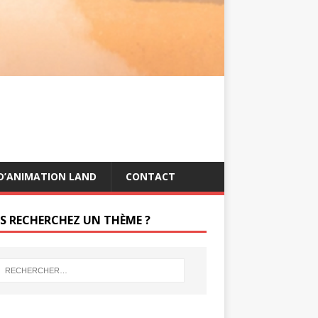
s
g
t
e
r
D’ANIMATION LAND
CONTACT
S RECHERCHEZ UN THÈME ?