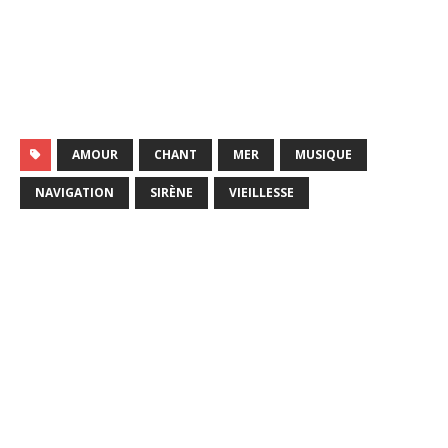
AMOUR
CHANT
MER
MUSIQUE
NAVIGATION
SIRÈNE
VIEILLESSE