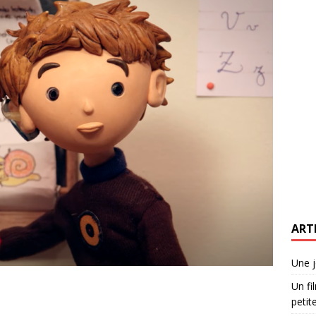
ART
Une j
Un fi
petite