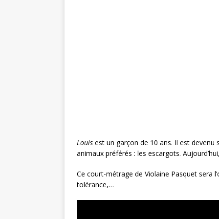
c
it
te
ai
ta
e
te
r
l
g
b
r
e
e
o
st
r
o
k
Louis
est un garçon de 10 ans. Il est devenu 
animaux préférés : les escargots. Aujourd’hui, i
Ce court-métrage de Violaine Pasquet sera l’
tolérance,…