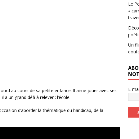
Le Po
« cam
trave
Décou
poéti
Un fi
dout
ABO
NOT
E-ma
sourd au cours de sa petite enfance. Il aime jouer avec ses
l a un grand défi à relever : l’école.
occasion d’aborder la thématique du handicap, de la