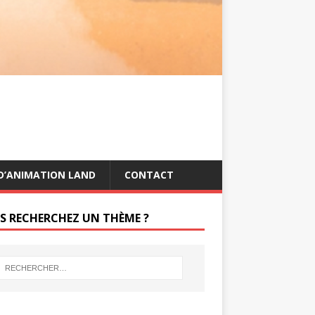
s
g
t
e
r
D’ANIMATION LAND
CONTACT
S RECHERCHEZ UN THÈME ?