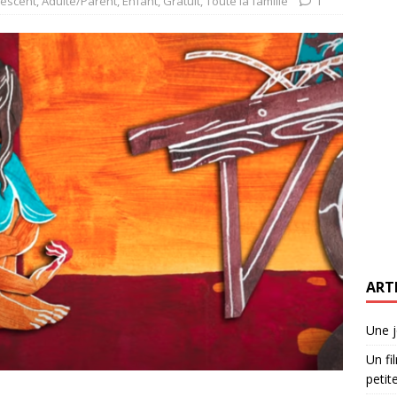
lescent
,
Adulte/Parent
,
Enfant
,
Gratuit
,
Toute la famille
1
ART
Une j
Un fi
petite