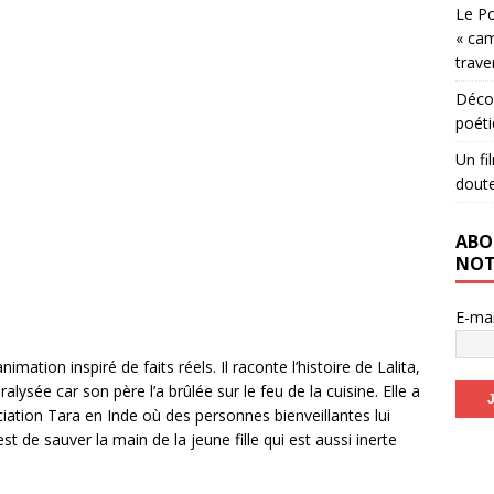
Le Po
« cam
trave
Décou
poéti
Un fi
dout
ABO
NOT
E-ma
ation inspiré de faits réels. Il raconte l’histoire de Lalita,
ysée car son père l’a brûlée sur le feu de la cuisine. Elle a
ciation Tara en Inde où des personnes bienveillantes lui
est de sauver la main de la jeune fille qui est aussi inerte