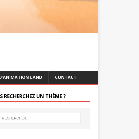
s
g
t
e
r
D’ANIMATION LAND
CONTACT
S RECHERCHEZ UN THÈME ?