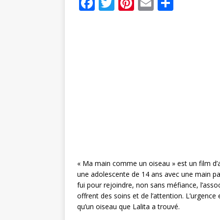
F
T
Pi
E
P
a
w
n
m
ar
c
it
te
ai
ta
e
te
r
l
g
b
r
e
e
o
st
r
o
k
« Ma main comme un oiseau » est un film d’anim
une adolescente de 14 ans avec une main paral
fui pour rejoindre, non sans méfiance, l’asso
offrent des soins et de l’attention. L’urgence 
qu’un oiseau que Lalita a trouvé.