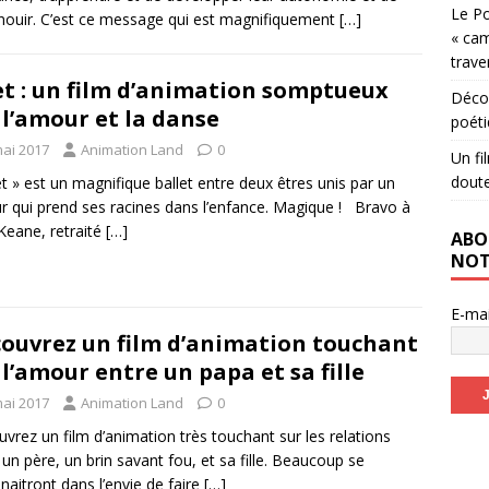
Le Po
nouir. C’est ce message qui est magnifiquement
[…]
« cam
trave
t : un film d’animation somptueux
Décou
 l’amour et la danse
poéti
mai 2017
Animation Land
0
Un fi
dout
t » est un magnifique ballet entre deux êtres unis par un
 qui prend ses racines dans l’enfance. Magique ! Bravo à
Keane, retraité
[…]
ABO
NOT
E-ma
ouvrez un film d’animation touchant
 l’amour entre un papa et sa fille
mai 2017
Animation Land
0
vrez un film d’animation très touchant sur les relations
 un père, un brin savant fou, et sa fille. Beaucoup se
naitront dans l’envie de faire
[…]