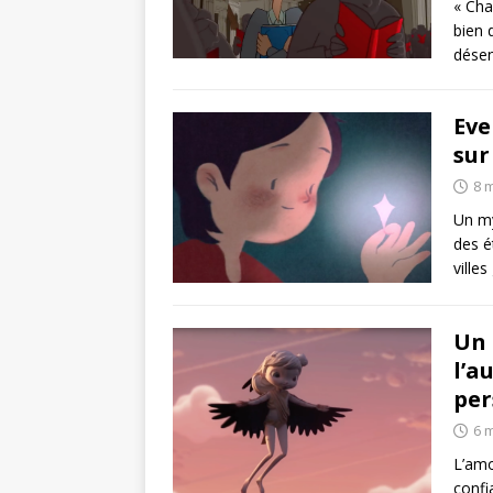
« Cha
bien 
désen
Eve
sur
8 
Un my
des é
villes
Un 
l’a
per
6 
L’amo
confi