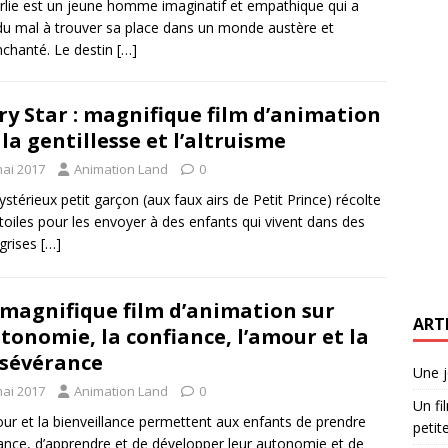
rlie est un jeune homme imaginatif et empathique qui a
du mal à trouver sa place dans un monde austère et
chanté. Le destin
[…]
ry Star : magnifique film d’animation
 la gentillesse et l’altruisme
mai 2017
Animation Land
0
stérieux petit garçon (aux faux airs de Petit Prince) récolte
toiles pour les envoyer à des enfants qui vivent dans des
 grises
[…]
magnifique film d’animation sur
ART
utonomie, la confiance, l’amour et la
sévérance
Une j
mai 2017
Animation Land
0
Un fi
ur et la bienveillance permettent aux enfants de prendre
petite
ance, d’apprendre et de développer leur autonomie et de