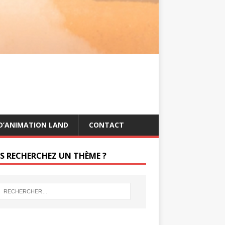
s
g
t
e
r
D’ANIMATION LAND
CONTACT
S RECHERCHEZ UN THÈME ?