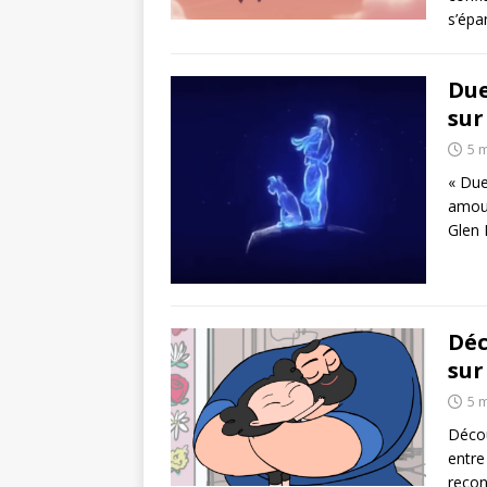
s’épa
Due
sur
5 
« Due
amour
Glen 
Déc
sur
5 
Décou
entre
recon