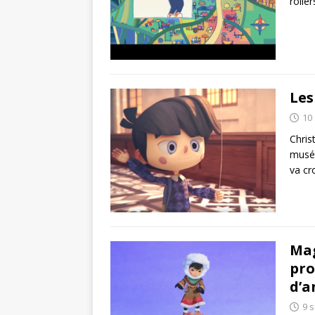
roller
Les
10
Chris
musée
va cr
Mag
pro
d’a
9 