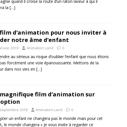
gnie quand il croise la route d’un raton laveur à qui il
ra la
[…]
film d’animation pour nous inviter à
der notre âme d’enfant
anvier 2019
Animation Land
0
endre au sérieux au risque d’oublier l’enfant que nous étions
 pas forcément une voie épanouissante. Mettons de la
ur dans nos vies en
[…]
magnifique film d’animation sur
doption
 septembre 2018
Animation Land
0
pter un enfant ne changera pas le monde mais pour cet
t, le monde changera » Je vous invite à regarder ce