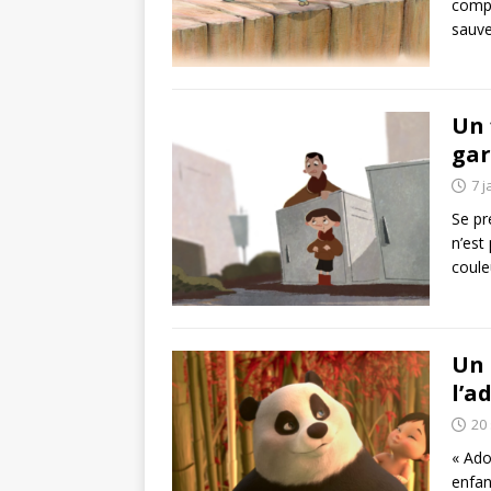
compa
sauve
Un 
gar
7 j
Se pr
n’est
coule
Un 
l’a
20
« Ado
enfan