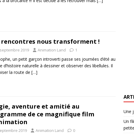
s à la brocante !!! Il est décidé à les retrouver mais
[…]
 rencontres nous transforment !
 septembre 2019
Animation Land
1
tophe, un petit garçon introverti passe ses journées d’été au
 d’histoire naturelle à dessiner et observer des libellules. Il
oiser la route de
[…]
ART
ie, aventure et amitié au
Une j
gramme de ce magnifique film
nimation
Un fi
petite
septembre 2019
Animation Land
0