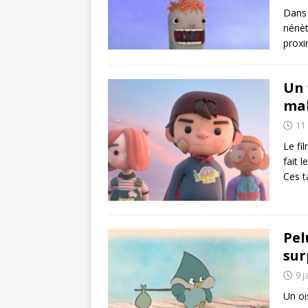
Dans 
nénèt
proxi
Un 
mal
11
Le fi
fait 
Ces t
Pel
sur
9 j
Un oi