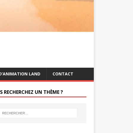
s
g
t
e
r
D’ANIMATION LAND
CONTACT
S RECHERCHEZ UN THÈME ?