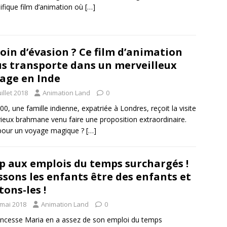
fique film d’animation où
[…]
oin d’évasion ? Ce film d’animation
s transporte dans un merveilleux
age en Inde
uillet 2018
Animation Land
0
00, une famille indienne, expatriée à Londres, reçoit la visite
vieux brahmane venu faire une proposition extraordinaire.
pour un voyage magique ?
[…]
p aux emplois du temps surchargés !
ssons les enfants être des enfants et
tons-les !
 mai 2018
Animation Land
0
incesse Maria en a assez de son emploi du temps