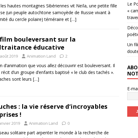
Le Po
les hautes montagnes Sibériennes vit Neïla, une petite fille
« cam
se (un peuple autochtone samoyède de Russie vivant à
trave
mité du cercle polaire) téméraire et
[…]
Décou
poéti
film bouleversant sur la
Un fi
traitance éducative
dout
 août 2019
Animation Land
2
lm d’animation que vous allez découvrir est bouleversant. Il
ABO
le récit d’un groupe d’enfants baptisé « le club des tachés ».
NOT
aches sont leurs
[…]
E-ma
uches : la vie réserve d’incroyables
prises !
anvier 2019
Animation Land
0
seau solitaire part arpenter le monde à la recherche de