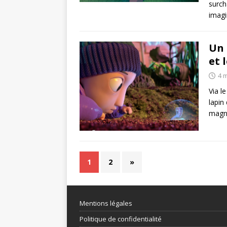
surch
imagi
Un 
et 
4 
Via l
lapin
magn
1
2
»
Mentions légales
Politique de confidentialité