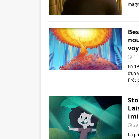
magni
Bes
nou
voy
3 j
En 19
d’un 
Prêt 
Sto
Lai
imi
28
La pr