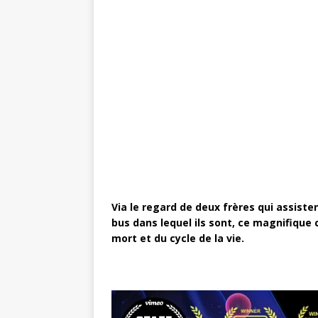
c
it
te
ai
ta
e
te
r
l
g
b
r
e
e
o
st
r
o
k
Via le regard de deux frères qui assiste
bus dans lequel ils sont, ce magnifique
mort et du cycle de la vie.