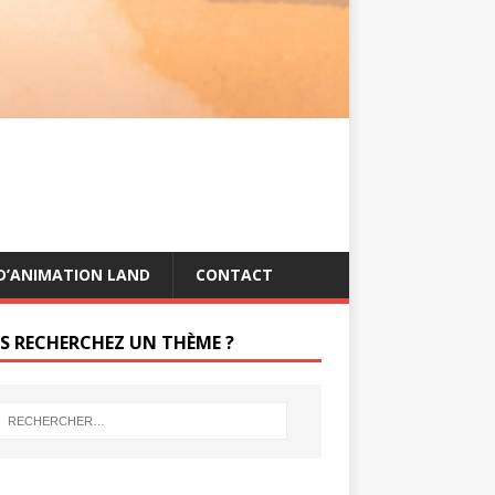
s
g
t
e
r
D’ANIMATION LAND
CONTACT
S RECHERCHEZ UN THÈME ?