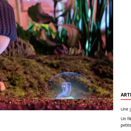
ART
Une j
Un fi
petite