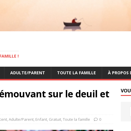
AMILLE !
ADULTE/PARENT
TOUTE LA FAMILLE
À PROPOS 
émouvant sur le deuil et
VOU
cent
,
Adulte/Parent
,
Enfant
,
Gratuit
,
Toute la famille
0