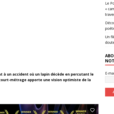
Le Po
« cam
trave
Décou
poéti
Un fi
dout
ABO
NOT
E-ma
nt à un accident où un lapin décède en percutant le
 court-métrage apporte une vision optimiste de la