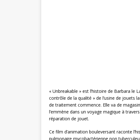
c
it
te
ai
ta
e
te
r
l
g
b
r
e
e
o
st
r
o
k
« Unbreakable » est l’histoire de Barbara le
contrôle de la qualité » de l’usine de jouets l
de traitement commence. Elle va de magasin e
l’emmène dans un voyage magique à travers la 
réparation de jouet.‎
Ce film d’animation bouleversant raconte l’h
pulmonaire mycobactérienne non tuberculeus