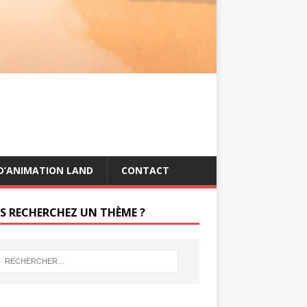
s
g
t
e
r
D’ANIMATION LAND
CONTACT
S RECHERCHEZ UN THÈME ?