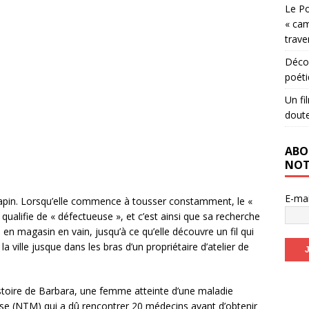
Le Po
« cam
trave
Décou
poéti
Un fi
dout
ABO
NOT
E-ma
 Lapin. Lorsqu’elle commence à tousser constamment, le «
a qualifie de « défectueuse », et c’est ainsi que sa recherche
n magasin en vain, jusqu’à ce qu’elle découvre un fil qui
ville jusque dans les bras d’un propriétaire d’atelier de
istoire de Barbara, une femme atteinte d’une maladie
e (NTM) qui a dû rencontrer 20 médecins avant d’obtenir