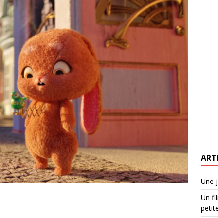
ART
Une j
Un fi
petite