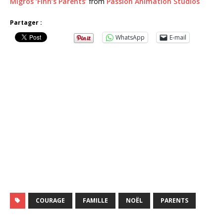
Migros ‘Finn’s Parents’
from
Passion Animation Studios
Partager :
WhatsApp
E-mail
COURAGE
FAMILLE
NOËL
PARENTS